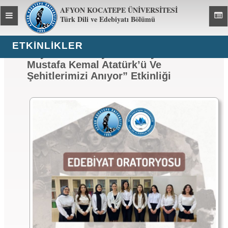
AFYON KOCATEPE ÜNİVERSİTESİ
Toggle
Toggl
Türk Dili ve Edebiyatı Bölümü
global
global
navigation
navig
ETKİNLİKLER
Duyuru: “Edebiyat Oratoryosu Gazi
Mustafa Kemal Atatürk’ü Ve
Şehitlerimizi Anıyor” Etkinliği