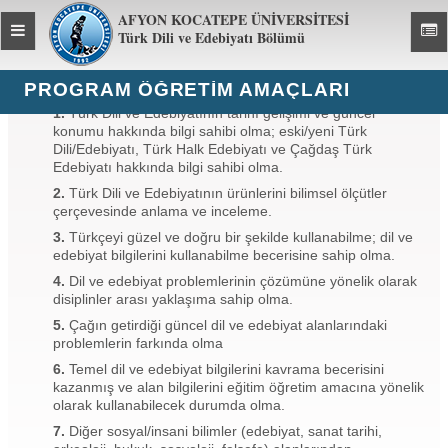
AFYON KOCATEPE ÜNİVERSİTESİ
Toggle
Toggl
Türk Dili ve Edebiyatı Bölümü
global
global
navigation
navig
PROGRAM ÖĞRETIM AMAÇLARI
1.
Türk Dili ve Edebiyatının tarihî gelişimi ve güncel
konumu hakkında bilgi sahibi olma; eski/yeni Türk
Dili/Edebiyatı, Türk Halk Edebiyatı ve Çağdaş Türk
Edebiyatı hakkında bilgi sahibi olma.
2.
Türk Dili ve Edebiyatının ürünlerini bilimsel ölçütler
çerçevesinde anlama ve inceleme.
3.
Türkçeyi güzel ve doğru bir şekilde kullanabilme; dil ve
edebiyat bilgilerini kullanabilme becerisine sahip olma.
4.
Dil ve edebiyat problemlerinin çözümüne yönelik olarak
disiplinler arası yaklaşıma sahip olma.
5.
Çağın getirdiği güncel dil ve edebiyat alanlarındaki
problemlerin farkında olma
6.
Temel dil ve edebiyat bilgilerini kavrama becerisini
kazanmış ve alan bilgilerini eğitim öğretim amacına yönelik
olarak kullanabilecek durumda olma.
7.
Diğer sosyal/insani bilimler (edebiyat, sanat tarihi,