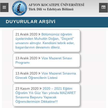
AFYON KOCATEPE ÜNİVERSİTESİ
Toggle
Toggl
Türk Dili ve Edebiyatı Bölümü
global
global
navigation
navig
DUYURULAR ARŞİVİ
DUYURULAR ARŞİVİ:
2020
21 Aralık 2020
Bölümümüz öğretim
üyelerinden Muhuttin Doğan, “Doçent”
unvanını almıştır. Kendisini tebrik eder,
başarılarının devamını dileriz.
13 Aralık 2020
Vize Mazeret Sınavı
Programı
13 Aralık 2020
Vize Mazeret Sınavına
Girecek Öğrencilerin Listesi
23 Kasım 2020
2020 – 2021 Eğitim
Öğretim Yılı Güz Yarı yılında MAZARET
Sınavına Başvuru Yapacak
Öğrencilerimizin Dikkatine!!!