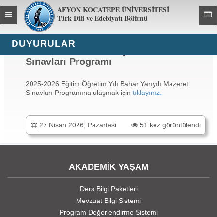
AFYON KOCATEPE ÜNİVERSİTESİ
Toggle
Toggl
Türk Dili ve Edebiyatı Bölümü
global
global
navigation
navig
DUYURULAR
2025-2026 Bahar Yarıyılı Mazeret
Sınavları Programı
2025-2026 Eğitim Öğretim Yılı Bahar Yarıyılı Mazeret
Sınavları Programına ulaşmak için
tıklayınız.
27 Nisan 2026, Pazartesi
51 kez görüntülendi
AKADEMİK YAŞAM
Ders Bilgi Paketleri
Mevzuat Bilgi Sistemi
Program Değerlendirme Sistemi